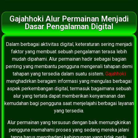
Gajahhoki Alur Permainan Menjadi
Dasar Pengalaman Digital
Dalam berbagai aktivitas digital, keteraturan sering menjadi
faktor yang membuat sebuah pengalaman terasa lebih
mudah dipahami. Alur permainan hadir sebagai bagian
penting yang membantu pengguna mengenali tahapan demi
tahapan yang tersedia dalam suatu sistem.
Gajahhoki
menghadirkan beragam informasi yang mengulas berbagai
aspek perkembangan digital, termasuk bagaimana sebuah
alur yang tertata dapat memberikan kenyamanan dan
kemudahan bagi pengguna saat menjelajahi berbagai layanan
yang tersedia.
Alur permainan yang tersusun dengan baik memungkinkan
pengguna memahami proses yang sedang mereka jalani
tanpa harus menghadapi kebingungan yang tidak perlu.