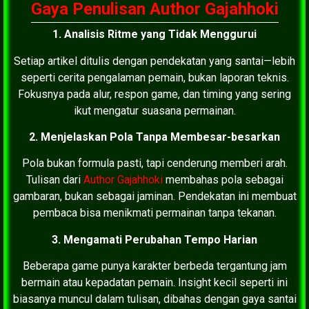
Gaya Penulisan Author Gajahhoki
1. Analisis Ritme yang Tidak Menggurui
Setiap artikel ditulis dengan pendekatan yang santai—lebih
seperti cerita pengalaman pemain, bukan laporan teknis.
Fokusnya pada alur, respon game, dan timing yang sering
ikut mengatur suasana permainan.
2. Menjelaskan Pola Tanpa Membesar-besarkan
Pola bukan formula pasti, tapi cenderung memberi arah.
Tulisan dari
Author Gajahhoki
membahas pola sebagai
gambaran, bukan sebagai jaminan. Pendekatan ini membuat
pembaca bisa menikmati permainan tanpa tekanan.
3. Mengamati Perubahan Tempo Harian
Beberapa game punya karakter berbeda tergantung jam
bermain atau kepadatan pemain. Insight kecil seperti ini
biasanya muncul dalam tulisan, dibahas dengan gaya santai