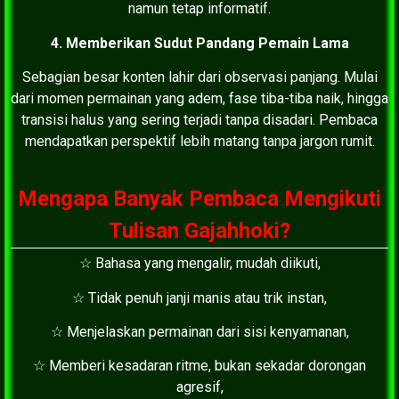
namun tetap informatif.
4. Memberikan Sudut Pandang Pemain Lama
Sebagian besar konten lahir dari observasi panjang. Mulai
dari momen permainan yang adem, fase tiba-tiba naik, hingga
transisi halus yang sering terjadi tanpa disadari. Pembaca
mendapatkan perspektif lebih matang tanpa jargon rumit.
Mengapa Banyak Pembaca Mengikuti
Tulisan Gajahhoki?
☆ Bahasa yang mengalir, mudah diikuti,
☆ Tidak penuh janji manis atau trik instan,
☆ Menjelaskan permainan dari sisi kenyamanan,
☆ Memberi kesadaran ritme, bukan sekadar dorongan
agresif,