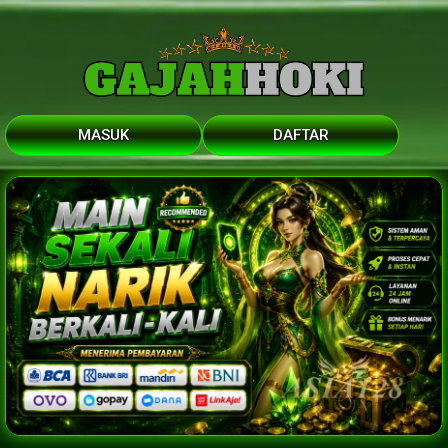
MASUK
DAFTAR