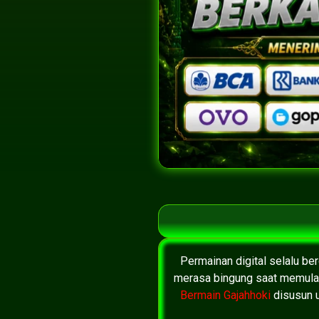
Permainan digital selalu be
merasa bingung saat memulai 
Bermain Gajahhoki
disusun 