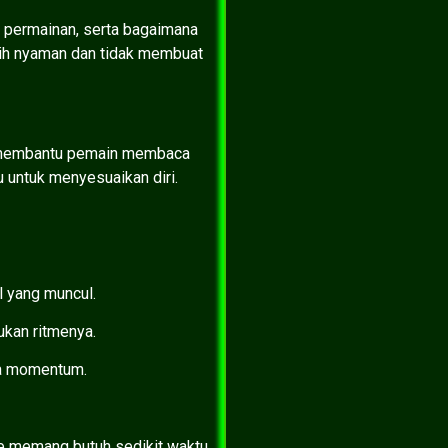
 permainan, serta bagaimana
ebih nyaman dan tidak membuat
ni membantu pemain membaca
u untuk menyesuaikan diri.
l yang muncul.
ukan ritmenya.
ca momentum.
e memang butuh sedikit waktu