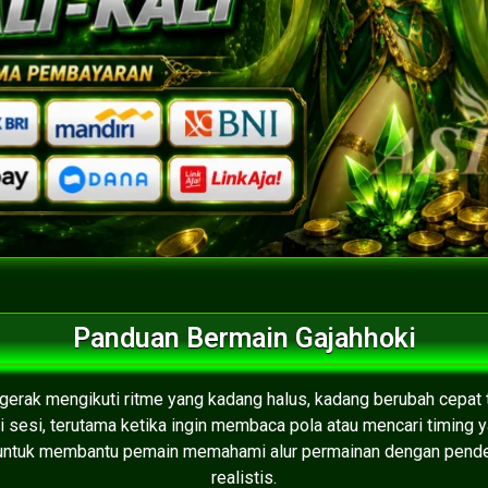
Panduan Bermain Gajahhoki
rgerak mengikuti ritme yang kadang halus, kadang berubah cepat
sesi, terutama ketika ingin membaca pola atau mencari timing y
untuk membantu pemain memahami alur permainan dengan pendek
realistis.