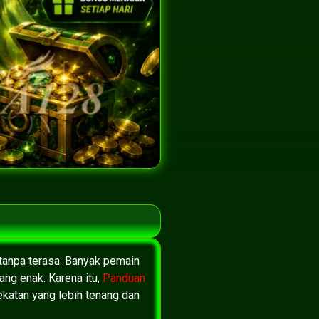
 tanpa terasa. Banyak pemain
ang enak. Karena itu,
Panduan
atan yang lebih tenang dan